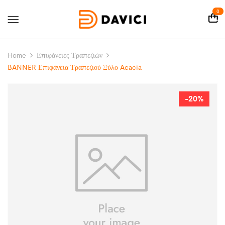
0
Home
Επιφάνειες Τραπεζιών
BANNER Επιφάνεια Τραπεζιού Ξύλο Acacia
-20%