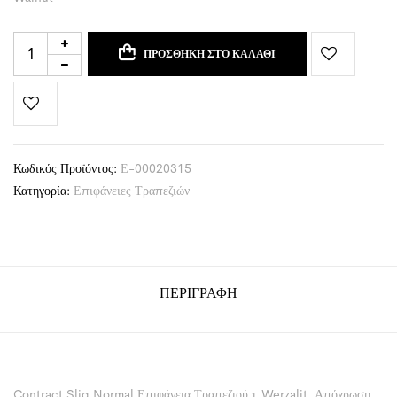
ΠΡΟΣΘΉΚΗ ΣΤΟ ΚΑΛΆΘΙ
Κωδικός Προϊόντος:
Ε-00020315
Κατηγορία:
Επιφάνειες Τραπεζιών
ΠΕΡΙΓΡΑΦΉ
Contract Sliq Normal Επιφάνεια Τραπεζιού τ.Werzalit, Απόχρωση