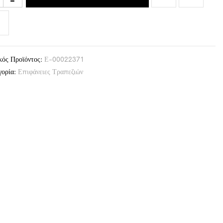
κός Προϊόντος:
Ε-00022371
γορία:
Επιφάνειες Τραπεζιών