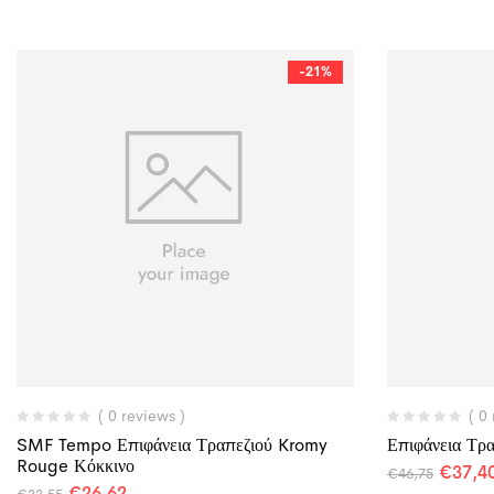
-21%
( 0 reviews )
( 0
SMF Tempo Επιφάνεια Τραπεζιού Kromy
Επιφάνεια Τρ
Rouge Κόκκινο
€
37,4
€
46,75
€
26,62