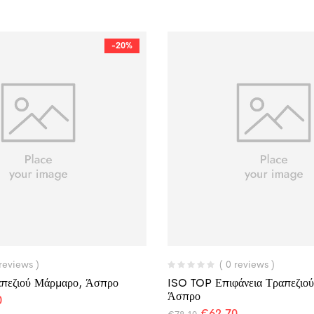
-20%
 reviews )
( 0 reviews )
απεζιού Μάρμαρο, Άσπρο
ISO TOP Επιφάνεια Τραπεζιο
Άσπρο
0
€
62,70