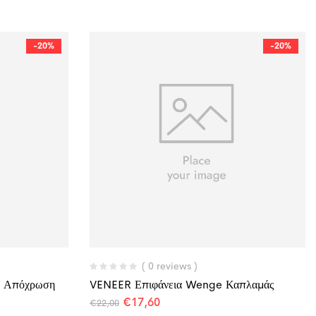
-20%
-20%
( 0 reviews )
ύ Απόχρωση
VENEER Επιφάνεια Wenge Καπλαμάς
€
17,60
€
22,00