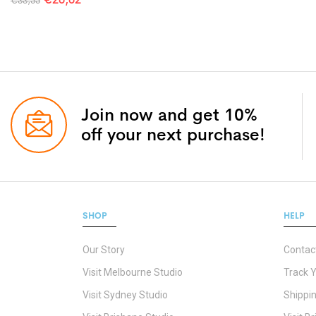
€
33,55
Join now and get 10%
off your next purchase!
SHOP
HELP
Our Story
Contac
Visit Melbourne Studio
Track 
Visit Sydney Studio
Shippin