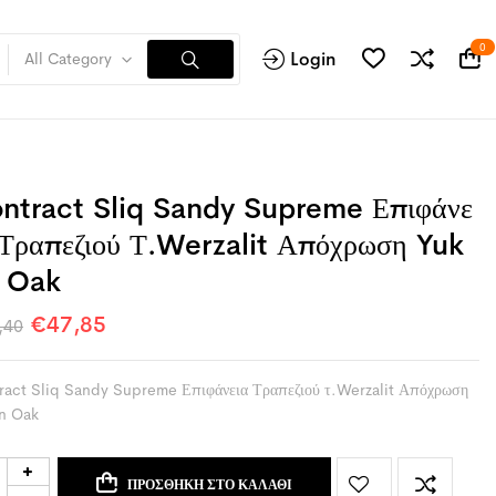
0
Login
All Category
ntract Sliq Sandy Supreme Επιφάνε
 Τραπεζιού Τ.Werzalit Απόχρωση Yuk
 Oak
€
47,85
,40
ract Sliq Sandy Supreme Επιφάνεια Τραπεζιού τ.Werzalit Απόχρωση
n Oak
ΠΡΟΣΘΉΚΗ ΣΤΟ ΚΑΛΆΘΙ