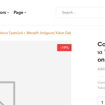
ors
Page
άνεια Τραπεζιού τ.Werzalit Απόχρωση Yukon Oak
Co
-19%
Ια
On
€
59
Cont
Yuko