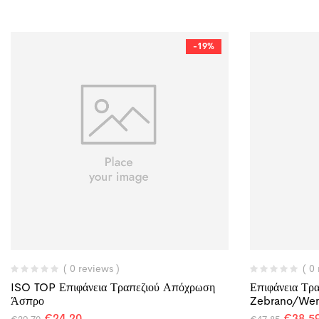
-19%
( 0 reviews )
( 0
ISO TOP Επιφάνεια Τραπεζιού Απόχρωση
Επιφάνεια Τρα
Άσπρο
Zebrano/We
€
24,20
€
38,5