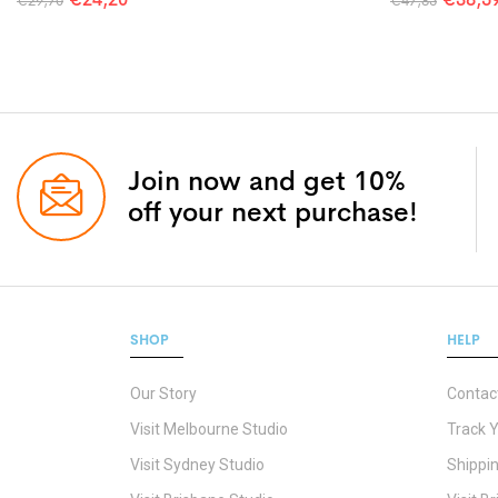
€
29,70
€
47,85
Join now and get 10%
off your next purchase!
SHOP
HELP
Our Story
Contac
Visit Melbourne Studio
Track 
Visit Sydney Studio
Shippin