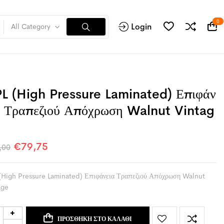
0
Login
All Category
L (High Pressure Laminated) Επιφάν
α Τραπεζιού Απόχρωση Walnut Vintag
€
79,75
,00
(High Pressure Laminated) Επιφάνεια Τραπεζιού Απόχρωση Walnut
age
ΠΡΟΣΘΉΚΗ ΣΤΟ ΚΑΛΆΘΙ