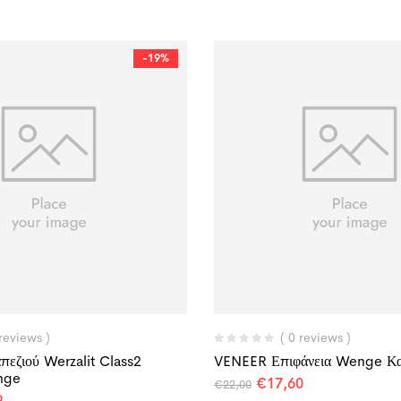
-19%
 reviews )
( 0 reviews )
πεζιού Werzalit Class2
VENEER Επιφάνεια Wenge Κ
nge
€
17,60
€
22,00
9