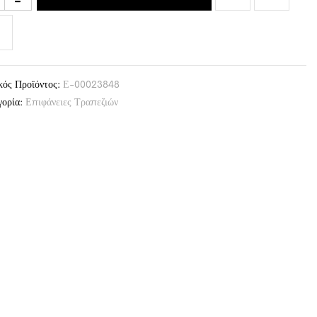
κός Προϊόντος:
Ε-00023848
γορία:
Επιφάνειες Τραπεζιών