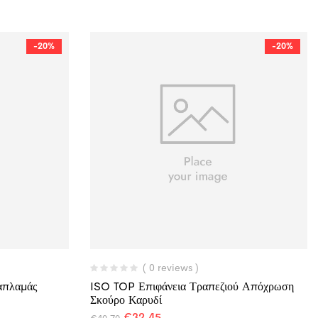
-20%
-20%
( 0 reviews )
απλαμάς
ISO TOP Επιφάνεια Τραπεζιού Απόχρωση
Σκούρο Καρυδί
€
32,45