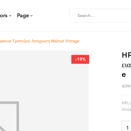
ors
Page
ιφάνεια Τραπεζιού Απόχρωση Walnut Vintage
HP
-19%
Ει
E
€
99
HPL 
Vint