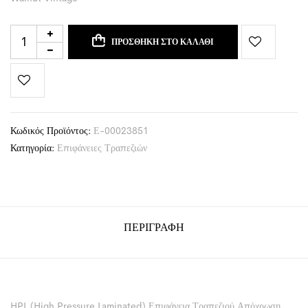
ΠΡΟΣΘΉΚΗ ΣΤΟ ΚΑΛΆΘΙ
Κωδικός Προϊόντος:
Ε-00023851
Κατηγορία:
Επιφάνειες Τραπεζιών
ΠΕΡΙΓΡΑΦΉ
HPL (High Pressure Laminated) Επιφάνεια Τραπεζιού Απόχρωση