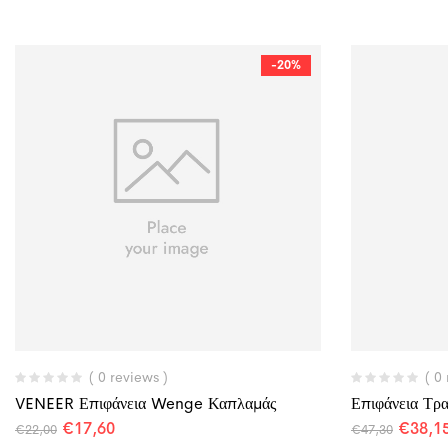
-20%
( 0 reviews )
( 0
VENEER Επιφάνεια Wenge Καπλαμάς
Επιφάνεια Τρα
€
17,60
€
38,1
€
22,00
€
47,30