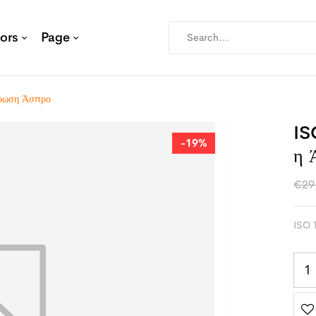
ors
Page
χρωση Άσπρο
IS
-19%
Η 
€
29
ISO 