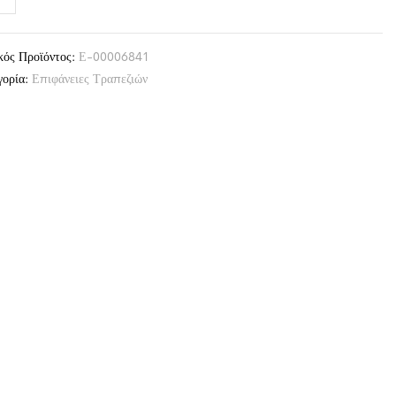
κός Προϊόντος:
Ε-00006841
γορία:
Επιφάνειες Τραπεζιών