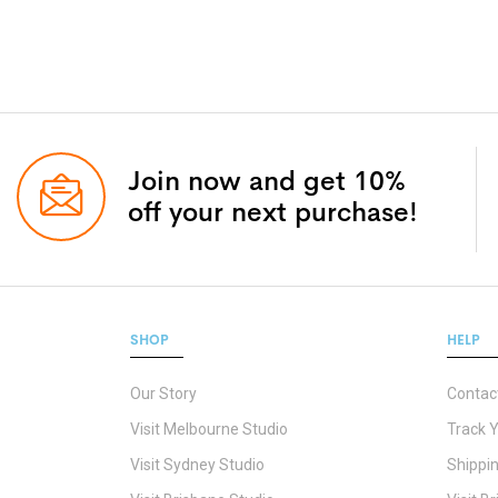
Join now and get 10%
off your next purchase!
SHOP
HELP
Our Story
Contac
Visit Melbourne Studio
Track 
Visit Sydney Studio
Shippin