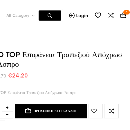
0
Login
All Category
O TOP Επιφάνεια Τραπεζιού Απόχρωσ
Άσπρο
€
24,20
,70
TOP Επιφάνεια Τραπεζιού Απόχρωση Άσπρο
ΠΡΟΣΘΉΚΗ ΣΤΟ ΚΑΛΆΘΙ