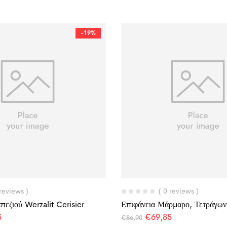
-19%
 reviews )
( 0 reviews )
πεζιού Werzalit Cerisier
Επιφάνεια Μάρμαρο, Τετράγω
5
€
69,85
€
86,90