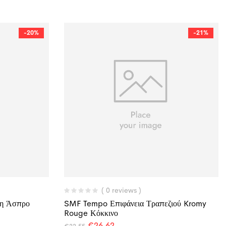
-20%
-21%
( 0 reviews )
νη Άσπρο
SMF Tempo Επιφάνεια Τραπεζιού Kromy
Rouge Κόκκινο
€
26,62