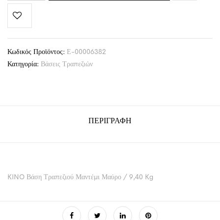
Κωδικός Προϊόντος:
Ε-00006382
Κατηγορία:
Βάσεις Τραπεζιών
ΠΕΡΙΓΡΑΦΉ
KINO Βάση Τραπεζιού Μαντέμι Μαύρο / 9,40 Kg