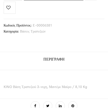
Κωδικός Προϊόντος:
Ε-00006381
Κατηγορία:
Βάσεις Τραπεζιών
ΠΕΡΙΓΡΑΦΉ
KINO Βάση Τραπεζιού 3-νυχη, Μαντέμι Μαύρο / 8,10 Kg