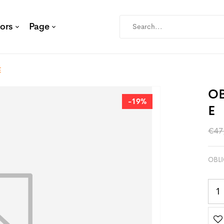
ors
Page
E
OB
-19%
E
€
47
OBL