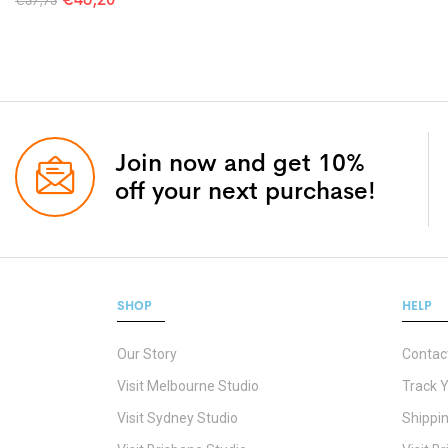
€
57,75
Join now and get 10%
off your next purchase!
SHOP
HELP
Our Story
Contac
Visit Melbourne Studio
Track 
Visit Sydney Studio
Shippin