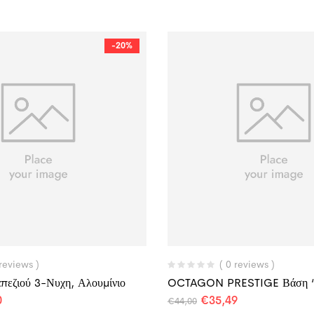
-20%
 reviews )
( 0 reviews )
πεζιού 3-Νυχη, Αλουμίνιο
OCTAGON PRESTIGE Βάση 
0
€
35,49
€
44,00