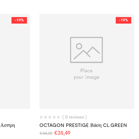
-19%
-19%
( 0 reviews )
‘Ασπρη
OCTAGON PRESTIGE Βάση CL.GREEN
€
35,49
€
44,00