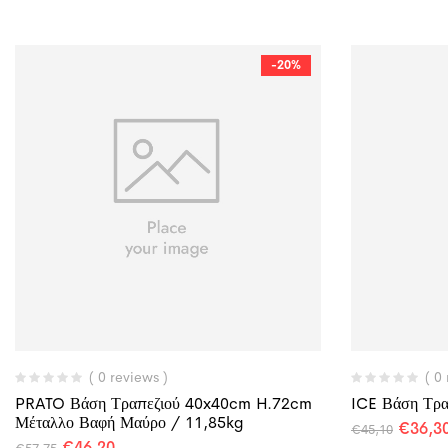
-20%
( 0 reviews )
( 0
PRATO Βάση Τραπεζιού 40x40cm H.72cm
ICE Βάση Τρα
Μέταλλο Βαφή Μαύρο / 11,85kg
€
36,3
€
45,10
€
46,20