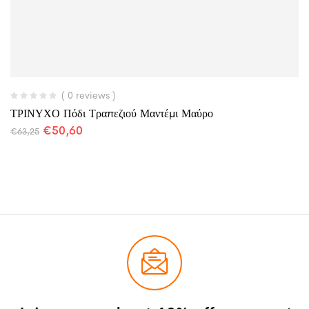
( 0 reviews )
ΤΡΙΝΥΧΟ Πόδι Τραπεζιού Μαντέμι Μαύρο
€
50,60
€
63,25