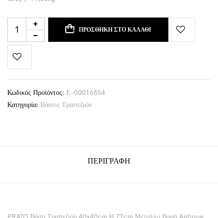
ΠΡΟΣΘΉΚΗ ΣΤΟ ΚΑΛΆΘΙ
Κωδικός Προϊόντος:
Ε-00016854
Κατηγορία:
Βάσεις Τραπεζιών
ΠΕΡΙΓΡΑΦΉ
PRATO Βάση Τραπεζιού 40x40cm H.72cm Μέταλλο Βαφή Antique