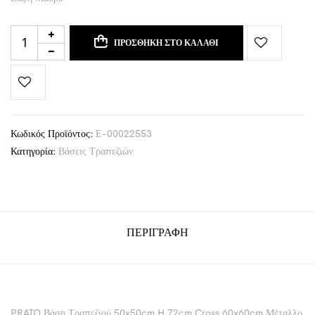
ΠΡΟΣΘΉΚΗ ΣΤΟ ΚΑΛΆΘΙ
Κωδικός Προϊόντος:
Ε-00022553
Κατηγορία:
Βάσεις Τραπεζιών
ΠΕΡΙΓΡΑΦΉ
PRATO Βάση Τραπεζιού 50x50cm H.72cm Cross 60x60cm Μέταλλο