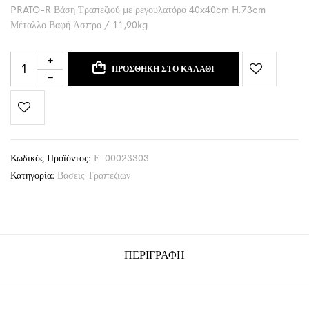
PRATO-R Βάση Τραπεζιού με ρεγουλατόρο 40x40cm H.73cm
Μέταλλο Βαφή Άσπρο / 11,90kg
ΠΡΟΣΘΉΚΗ ΣΤΟ ΚΑΛΆΘΙ
Κωδικός Προϊόντος:
Ε-00023303
Κατηγορία:
Βάσεις Τραπεζιών
ΠΕΡΙΓΡΑΦΉ