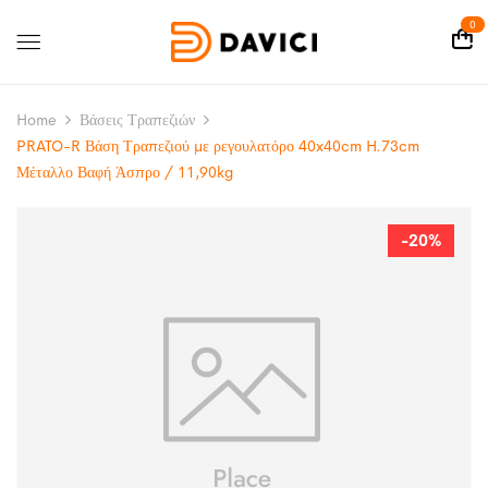
0
Home
Βάσεις Τραπεζιών
PRATO-R Βάση Τραπεζιού με ρεγουλατόρο 40x40cm H.73cm
Μέταλλο Βαφή Άσπρο / 11,90kg
-20%