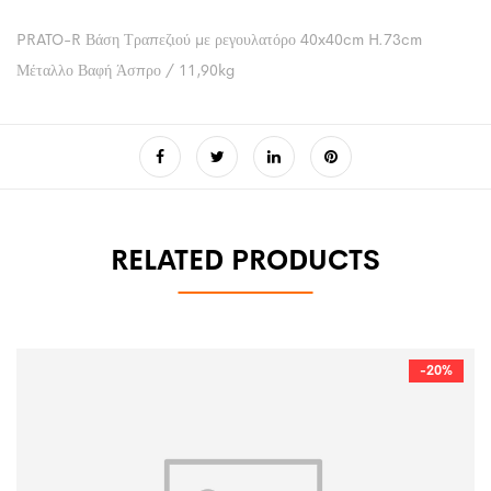
PRATO-R Βάση Τραπεζιού με ρεγουλατόρο 40x40cm H.73cm
Μέταλλο Βαφή Άσπρο / 11,90kg
RELATED PRODUCTS
-20%