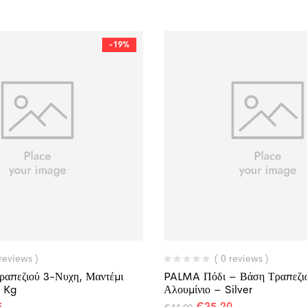
-19%
 reviews )
( 0 reviews )
απεζιού 3-Νυχη, Μαντέμι
PALMA Πόδι – Βάση Τραπεζι
0 Kg
Αλουμίνιο – Silver
5
€
35,20