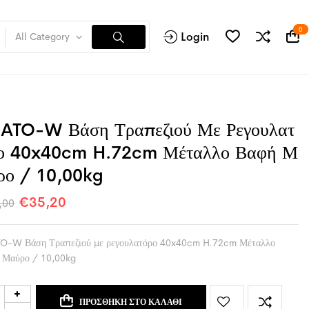
0
Login
All Category
ATO-W Βάση Τραπεζιού Με Ρεγουλατ
ο 40x40cm H.72cm Μέταλλο Βαφή Μ
ρο / 10,00kg
€
35,20
,00
O-W Βάση Τραπεζιού με ρεγουλατόρο 40x40cm H.72cm Μέταλλο
 Μαύρο / 10,00kg
ΠΡΟΣΘΉΚΗ ΣΤΟ ΚΑΛΆΘΙ