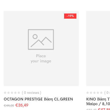
-19%
( 0 reviews )
( 0
OCTAGON PRESTIGE Βάση CL.GREEN
KINO Βάση Τρ
Μαύρο / 8,1
€
35,49
€
44,00
€
47,8