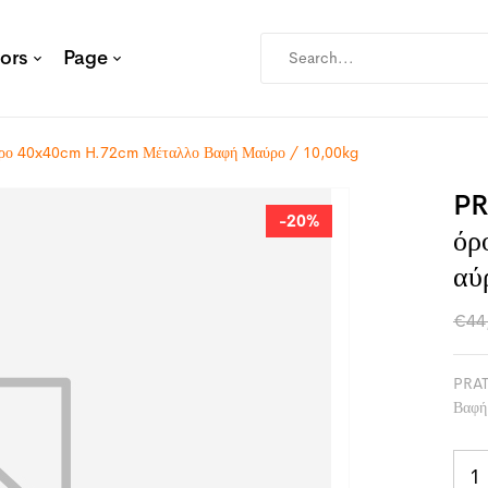
ors
Page
όρο 40x40cm H.72cm Μέταλλο Βαφή Μαύρο / 10,00kg
PR
-20%
Όρ
Αύ
€
44
PRAT
Βαφή