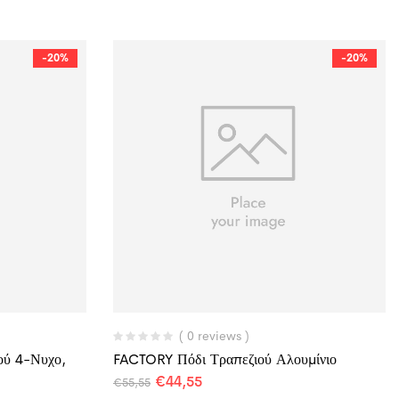
-20%
-20%
( 0 reviews )
ού 4-Νυχο,
FACTORY Πόδι Τραπεζιού Αλουμίνιο
€
44,55
€
55,55