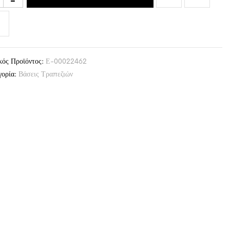
κός Προϊόντος:
Ε-00022462
γορία:
Βάσεις Τραπεζιών