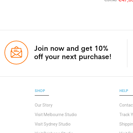
€
59,40
Join now and get 10%
off your next purchase!
SHOP
HELP
Our Story
Contac
Visit Melbourne Studio
Track 
Visit Sydney Studio
Shippin