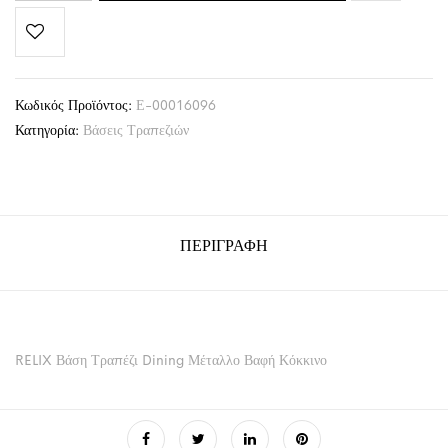
Κωδικός Προϊόντος:
Ε-00016096
Κατηγορία:
Βάσεις Τραπεζιών
ΠΕΡΙΓΡΑΦΉ
RELIX Βάση Τραπέζι Dining Μέταλλο Βαφή Κόκκινο