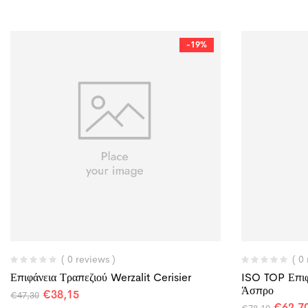
-19%
( 0 reviews )
( 0
Επιφάνεια Τραπεζιού Werzalit Cerisier
ISO TOP Επιφ
Άσπρο
€
38,15
€
47,30
€
62,7