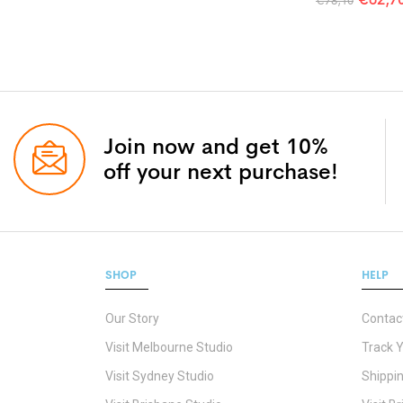
€
78,10
Join now and get 10%
off your next purchase!
SHOP
HELP
Our Story
Contac
Visit Melbourne Studio
Track 
Visit Sydney Studio
Shippin