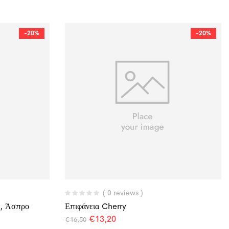
-20%
-20%
( 0 reviews )
ο, Άσπρο
Επιφάνεια Cherry
€
13,20
€
16,50