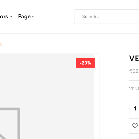
ors
Page
ς
VE
-20%
€
22
VENE