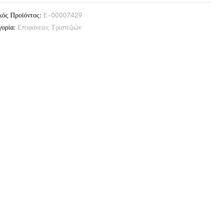
κός Προϊόντος:
Ε-00007429
γορία:
Επιφάνειες Τραπεζιών