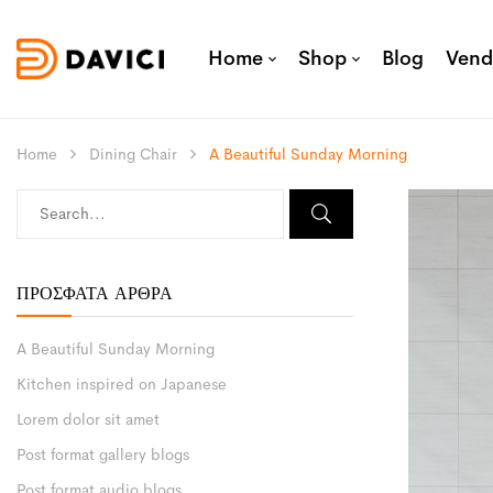
Home
Shop
Blog
Vend
Home
Dining Chair
A Beautiful Sunday Morning
ΠΡΌΣΦΑΤΑ ΆΡΘΡΑ
A Beautiful Sunday Morning
Kitchen inspired on Japanese
Lorem dolor sit amet
Post format gallery blogs
Post format audio blogs