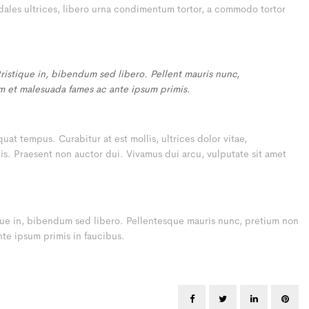
sodales ultrices, libero urna condimentum tortor, a commodo tortor
tristique in, bibendum sed libero. Pellent mauris nunc,
dum et malesuada fames ac ante ipsum primis.
t tempus. Curabitur at est mollis, ultrices dolor vitae,
. Praesent non auctor dui. Vivamus dui arcu, vulputate sit amet
ique in, bibendum sed libero. Pellentesque mauris nunc, pretium non
nte ipsum primis in faucibus.