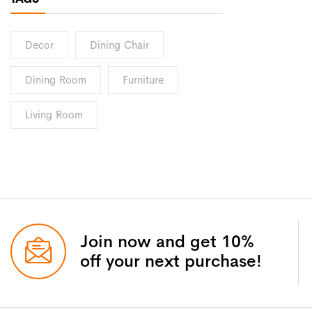
Decor
Dining Chair
Dining Room
Furniture
Living Room
Join now and get 10%
off your next purchase!