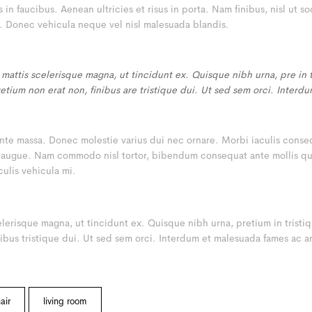
 in faucibus. Aenean ultricies et risus in porta. Nam finibus, nisl ut 
m. Donec vehicula neque vel nisl malesuada blandis.
 mattis scelerisque magna, ut tincidunt ex. Quisque nibh urna, pre in 
etium non erat non, finibus are tristique dui. Ut sed sem orci. Inter
te massa. Donec molestie varius dui nec ornare. Morbi iaculis consequa
 augue. Nam commodo nisl tortor, bibendum consequat ante mollis quis
aculis vehicula mi.
celerisque magna, ut tincidunt ex. Quisque nibh urna, pretium in trist
nibus tristique dui. Ut sed sem orci. Interdum et malesuada fames ac a
air
living room