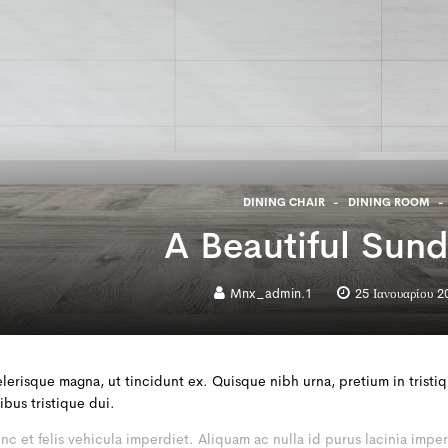
DINING CHAIR
DINING ROOM
A Beautiful Sun
Mnx_admin.1
25 Ιανουαρίου 2
celerisque magna, ut tincidunt ex. Quisque nibh urna, pretium in trist
nibus tristique dui.
nc et felis vehicula imperdiet. Aliquam ac nulla id purus lacinia im